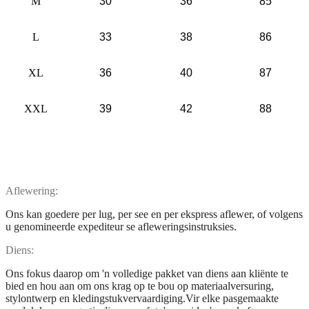
M
30
36
85
L
33
38
86
XL
36
40
87
XXL
39
42
88
Aflewering
:
Ons kan goedere per lug, per see en per ekspress aflewer, of volgens
u genomineerde expediteur se afleweringsinstruksies.
Diens
:
Ons fokus daarop om 'n volledige pakket van diens aan kliënte te
bied en hou aan om ons krag op te bou op materiaalversuring,
stylontwerp en kledingstukvervaardiging.Vir elke pasgemaakte