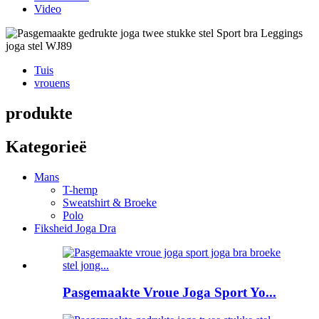
Video
Tuis
vrouens
produkte
Kategorieë
Mans
T-hemp
Sweatshirt & Broeke
Polo
Fiksheid Joga Dra
Pasgemaakte Vroue Joga Sport Yo...