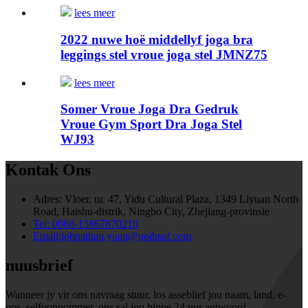
lees meer
2022 nuwe hoë middellyf joga bra
leggings stel vroue joga stel JMNZ75
lees meer
Somer Vroue Joga Dra Gedruk
Vroue Gym Sport Dra Joga Stel
WJ93
Kontak Ons
Adres:
Vloer, nr. 47, Yidu Cultural Plaza, 1349 Liyuan North
Road, Haishu-distrik, Ningbo City, Zhejiang-provinsie
Tel: 0086-13867870210
Email:johnathan.yuan@noihsaf.com
nuusbrief
Wanneer jy vir ons navraag stuur, los asseblief jou naam, land, e-
pos, selfoonnommer, ons sal jou binne 24 uur antwoord.