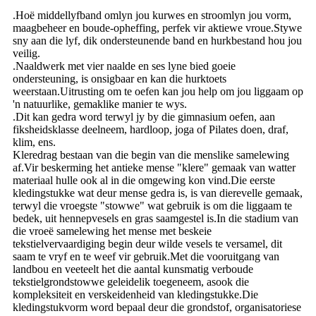
.Hoë middellyfband omlyn jou kurwes en stroomlyn jou vorm,
maagbeheer en boude-opheffing, perfek vir aktiewe vroue.Stywe
sny aan die lyf, dik ondersteunende band en hurkbestand hou jou
veilig.
.Naaldwerk met vier naalde en ses lyne bied goeie
ondersteuning, is onsigbaar en kan die hurktoets
weerstaan.Uitrusting om te oefen kan jou help om jou liggaam op
'n natuurlike, gemaklike manier te wys.
.Dit kan gedra word terwyl jy by die gimnasium oefen, aan
fiksheidsklasse deelneem, hardloop, joga of Pilates doen, draf,
klim, ens.
Kleredrag bestaan ​​van die begin van die menslike samelewing
af.Vir beskerming het antieke mense "klere" gemaak van watter
materiaal hulle ook al in die omgewing kon vind.Die eerste
kledingstukke wat deur mense gedra is, is van dierevelle gemaak,
terwyl die vroegste "stowwe" wat gebruik is om die liggaam te
bedek, uit hennepvesels en gras saamgestel is.In die stadium van
die vroeë samelewing het mense met beskeie
tekstielvervaardiging begin deur wilde vesels te versamel, dit
saam te vryf en te weef vir gebruik.Met die vooruitgang van
landbou en veeteelt het die aantal kunsmatig verboude
tekstielgrondstowwe geleidelik toegeneem, asook die
kompleksiteit en verskeidenheid van kledingstukke.Die
kledingstukvorm word bepaal deur die grondstof, organisatoriese