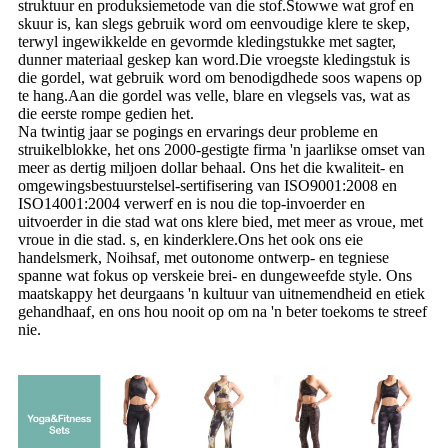
struktuur en produksiemetode van die stof.Stowwe wat grof en
skuur is, kan slegs gebruik word om eenvoudige klere te skep,
terwyl ingewikkelde en gevormde kledingstukke met sagter,
dunner materiaal geskep kan word.Die vroegste kledingstuk is
die gordel, wat gebruik word om benodigdhede soos wapens op
te hang.Aan die gordel was velle, blare en vlegsels vas, wat as
die eerste rompe gedien het.
Na twintig jaar se pogings en ervarings deur probleme en
struikelblokke, het ons 2000-gestigte firma 'n jaarlikse omset van
meer as dertig miljoen dollar behaal. Ons het die kwaliteit- en
omgewingsbestuurstelsel-sertifisering van ISO9001:2008 en
ISO14001:2004 verwerf en is nou die top-invoerder en
uitvoerder in die stad wat ons klere bied, met meer as vroue, met
vroue in die stad. s, en kinderklere.Ons het ook ons ​​eie
handelsmerk, Noihsaf, met outonome ontwerp- en tegniese
spanne wat fokus op verskeie brei- en dungeweefde style. Ons
maatskappy het deurgaans 'n kultuur van uitnemendheid en etiek
gehandhaaf, en ons hou nooit op om na 'n beter toekoms te streef
nie.