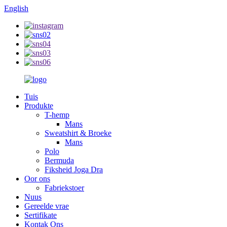
English
Tuis
Produkte
T-hemp
Mans
Sweatshirt & Broeke
Mans
Polo
Bermuda
Fiksheid Joga Dra
Oor ons
Fabriekstoer
Nuus
Gereelde vrae
Sertifikate
Kontak Ons