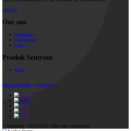
navraag
Oor ons
Sertifikate
Fabriekstoer
Video
Produk Sentrum
Mans
Warm produkte
-
Werfkaart
© Kopiereg - 2010-2021: Alle regte voorbehou.