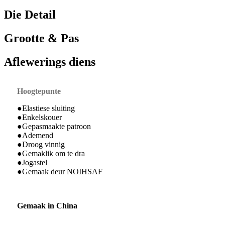
Die Detail
Grootte & Pas
Aflewerings diens
Hoogtepunte
●Elastiese sluiting
●Enkelskouer
●Gepasmaakte patroon
●Ademend
●Droog vinnig
●Gemaklik om te dra
●Jogastel
●Gemaak deur NOIHSAF
Gemaak in China