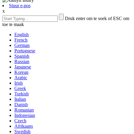
Stuur e-pos
x
Druk enter om te soek of ESC om
toe te maak
English
French
German
Portuguese
Spanish
Russian
Japanese
Korean
Arabic
Irish
Greek
Turkish
Italian
Danish
Romanian
Indonesian
Czech
Afrikaans
Swedish