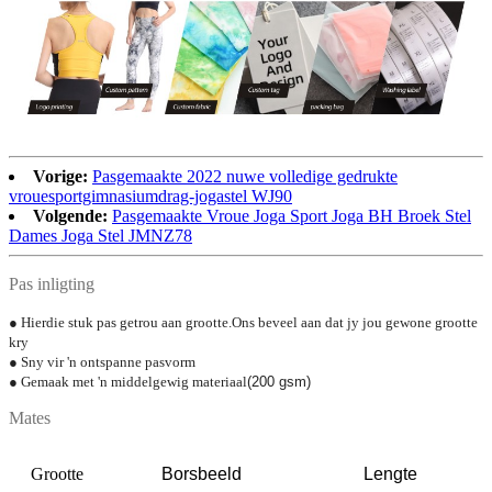
Vorige:
Pasgemaakte 2022 nuwe volledige gedrukte
vrouesportgimnasiumdrag-jogastel WJ90
Volgende:
Pasgemaakte Vroue Joga Sport Joga BH Broek Stel
Dames Joga Stel JMNZ78
Pas inligting
● Hierdie stuk pas getrou aan grootte.Ons beveel aan dat jy jou gewone grootte
kry
● Sny vir 'n ontspanne pasvorm
● Gemaak met 'n middelgewig materiaal
(200 gsm)
Mates
Grootte
Borsbeeld
Lengte