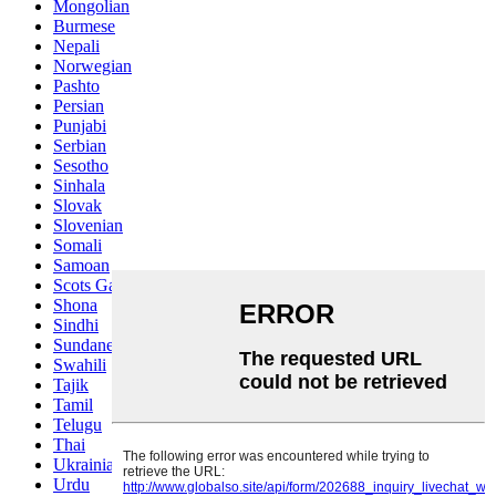
Mongolian
Burmese
Nepali
Norwegian
Pashto
Persian
Punjabi
Serbian
Sesotho
Sinhala
Slovak
Slovenian
Somali
Samoan
Scots Gaelic
Shona
Sindhi
Sundanese
Swahili
Tajik
Tamil
Telugu
Thai
Ukrainian
Urdu