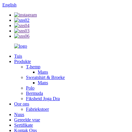
English
Tuis
Produkte
T-hemp
Mans
Sweatshirt & Broeke
Mans
Polo
Bermuda
Fiksheid Joga Dra
Oor ons
Fabriekstoer
Nuus
Gereelde vrae
Sertifikate
Kontak Ons