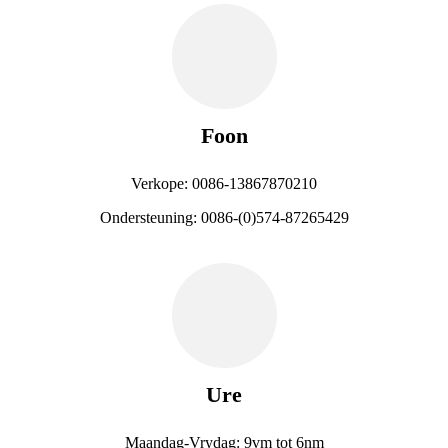
Foon
Verkope: 0086-13867870210
Ondersteuning: 0086-(0)574-87265429
Ure
Maandag-Vrydag: 9vm tot 6nm