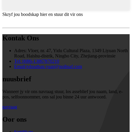
Skryf jou boodskap hier en stuur dit vir ons
Kontak Ons
Adres:
Vloer, nr. 47, Yidu Cultural Plaza, 1349 Liyuan North
Road, Haishu-distrik, Ningbo City, Zhejiang-provinsie
Tel: 0086-13867870210
Email:johnathan.yuan@noihsaf.com
nuusbrief
Wanneer jy vir ons navraag stuur, los asseblief jou naam, land, e-
pos, selfoonnommer, ons sal jou binne 24 uur antwoord.
navraag
Oor ons
Sertifikate