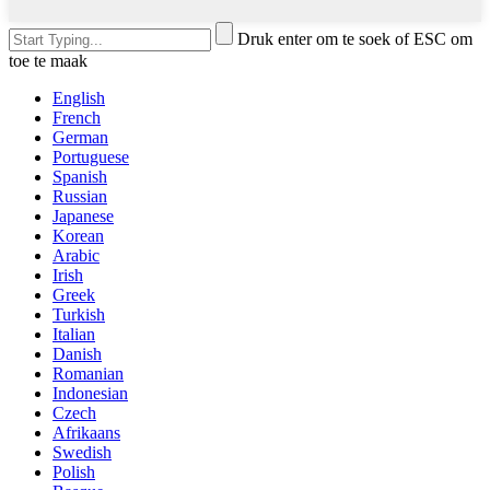
Druk enter om te soek of ESC om
toe te maak
English
French
German
Portuguese
Spanish
Russian
Japanese
Korean
Arabic
Irish
Greek
Turkish
Italian
Danish
Romanian
Indonesian
Czech
Afrikaans
Swedish
Polish