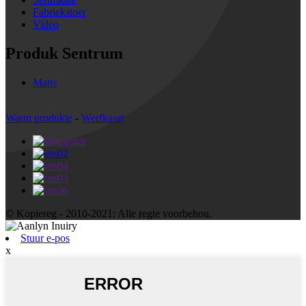
Fabriekstoer
Video
Produk Sentrum
Mans
Warm produkte
-
Werfkaart
© Kopiereg - 2010-2021: Alle regte voorbehou.
Stuur e-pos
x